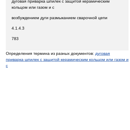
дуговая приварка шпилек с защитой керамическим
кольцом или газом и с
возбуждением дуги размыканием сварочной цепи
4.1.4.3
783
Определения термина из разных документов:
дуговая
приварка шпилек с защитой керамическим кольцом или газом и
с